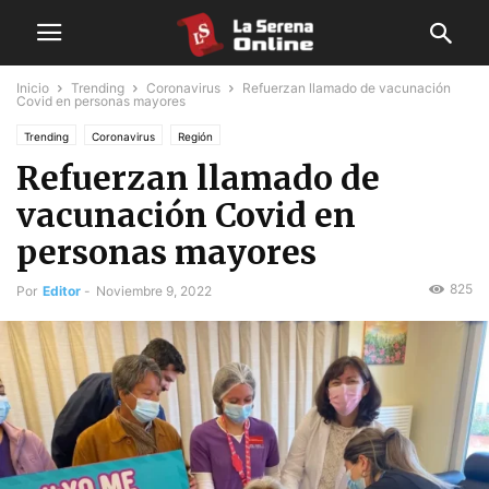
Inicio
Trending
Coronavirus
Refuerzan llamado de vacunación
Covid en personas mayores
Trending
Coronavirus
Región
Refuerzan llamado de
vacunación Covid en
personas mayores
825
Por
Editor
-
Noviembre 9, 2022