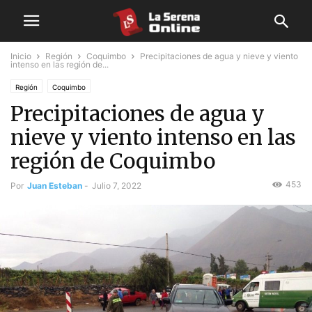
Inicio
Región
Coquimbo
Precipitaciones de agua y nieve y viento
intenso en las región de...
Región
Coquimbo
Precipitaciones de agua y
nieve y viento intenso en las
región de Coquimbo
453
Por
Juan Esteban
-
Julio 7, 2022