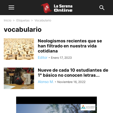
Inicio
Etiquetas
Vocabulario
vocabulario
Neologismos recientes que se
han filtrado en nuestra vida
cotidiana
Editor
-
Enero 17, 2023
Nueve de cada 10 estudiantes de
1° básico no conocen letras...
Alonso M.
-
Noviembre 16, 2022