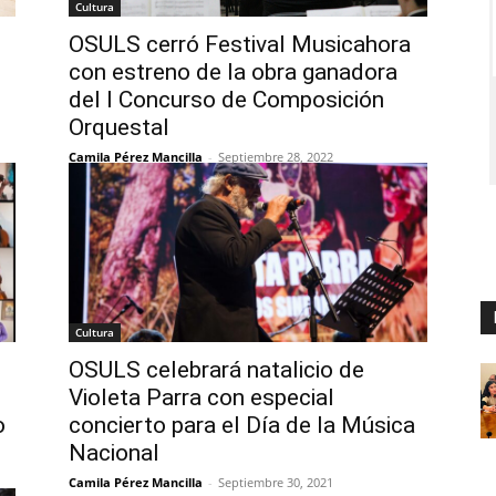
Cultura
l
OSULS cerró Festival Musicahora
con estreno de la obra ganadora
del I Concurso de Composición
Orquestal
Camila Pérez Mancilla
-
Septiembre 28, 2022
Cultura
OSULS celebrará natalicio de
Violeta Parra con especial
o
concierto para el Día de la Música
Nacional
Camila Pérez Mancilla
-
Septiembre 30, 2021