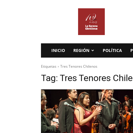
La
Serena
Online
INICIO
REGIÓN
POLÍTICA
P
Etiquetas
Tres Tenores Chilenos
Tag:
Tres Tenores Chil