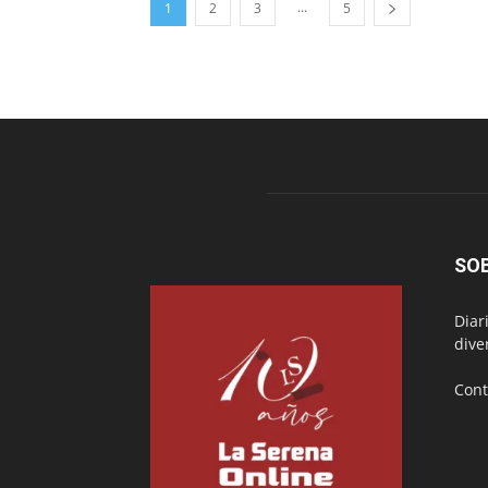
...
1
2
3
5
SO
Diar
dive
Cont