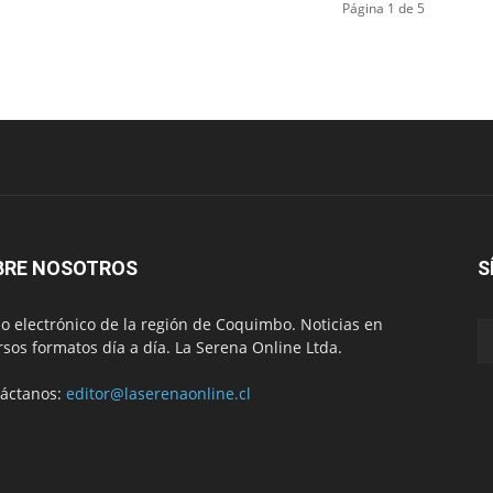
Página 1 de 5
BRE NOSOTROS
S
io electrónico de la región de Coquimbo. Noticias en
rsos formatos día a día. La Serena Online Ltda.
áctanos:
editor@laserenaonline.cl