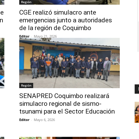
Región
de
CGE realizó simulacro ante
ón
emergencias junto a autoridades
de la región de Coquimbo
Editor
-
Mayo 21, 2026
Región
SENAPRED Coquimbo realizará
simulacro regional de sismo-
tsunami para el Sector Educación
Editor
-
Mayo 6, 2026