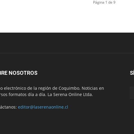
Página 1 de 9
BRE NOSOTROS
S
io electrónico de la región de Coquimbo. Noticias en
rsos formatos día a día. La Serena Online Ltda.
áctanos:
editor@laserenaonline.cl