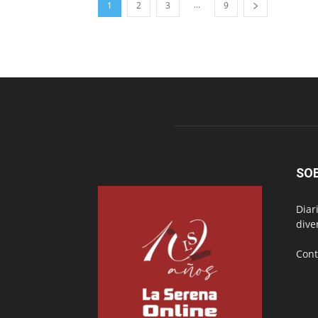
...
1
2
3
9
SO
Diar
dive
Cont