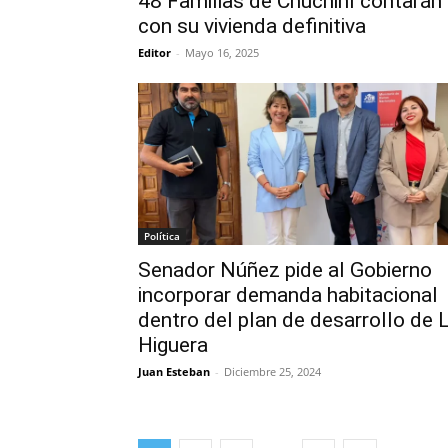
48 Familias de Chuchiñí contarán
con su vivienda definitiva
Editor
-
Mayo 16, 2025
Política
Senador Núñez pide al Gobierno
incorporar demanda habitacional
dentro del plan de desarrollo de 
Higuera
Juan Esteban
-
Diciembre 25, 2024