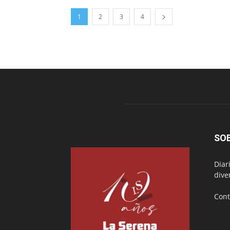
1
2
3
4
SO
Diar
dive
Cont