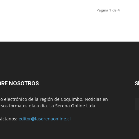
Página 1 de 4
BRE NOSOTROS
S
io electrónico de la región de Coquimbo. Noticias en
rsos formatos día a día. La Serena Online Ltda.
áctanos:
editor@laserenaonline.cl