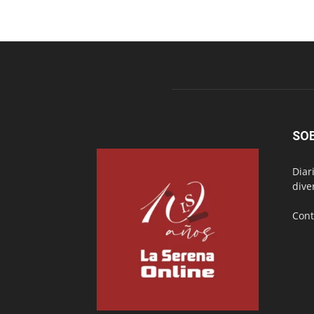
SO
Diar
dive
Cont