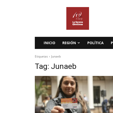
La
Serena
Online
INICIO
REGIÓN
POLÍTICA
P
Etiquetas
Junaeb
Tag:
Junaeb