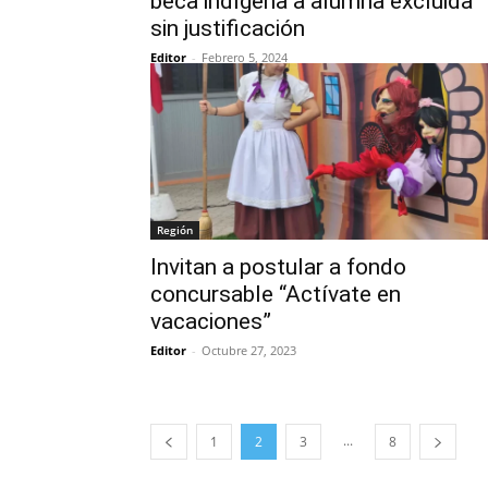
beca indígena a alumna excluida
sin justificación
Editor
-
Febrero 5, 2024
Región
Invitan a postular a fondo
concursable “Actívate en
vacaciones”
Editor
-
Octubre 27, 2023
...
1
2
3
8