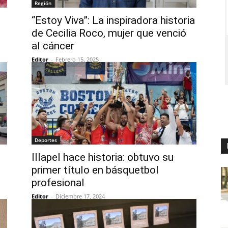
Región
“Estoy Viva”: La inspiradora historia
de Cecilia Roco, mujer que venció
al cáncer
Editor
-
Febrero 15, 2025
Deportes
Illapel hace historia: obtuvo su
primer título en básquetbol
profesional
Editor
-
Diciembre 17, 2024