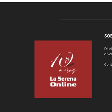
SO
Diar
dive
Cont