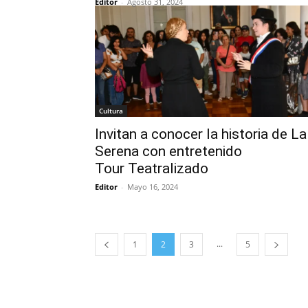
Editor
-
Agosto 31, 2024
Cultura
Invitan a conocer la historia de La
Serena con entretenido
Tour Teatralizado
Editor
-
Mayo 16, 2024
...
1
2
3
5