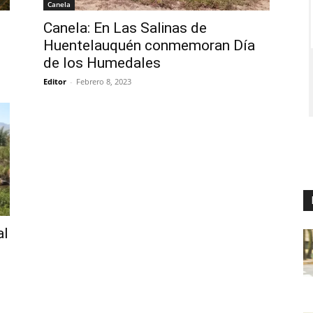
Canela
Canela: En Las Salinas de
Huentelauquén conmemoran Día
de los Humedales
Editor
-
Febrero 8, 2023
al