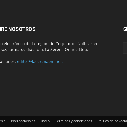
BRE NOSOTROS
S
io electrónico de la región de Coquimbo. Noticias en
rsos formatos día a día. La Serena Online Ltda.
áctanos:
editor@laserenaonline.cl
mía
Internacionales
Radio
Términos y condiciones
Política de privaci