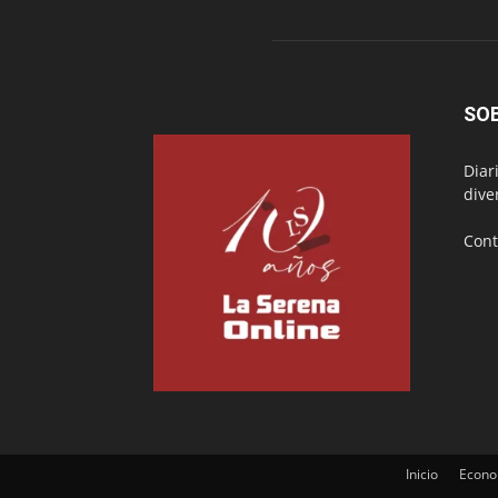
SO
Diar
dive
Cont
Inicio
Econo