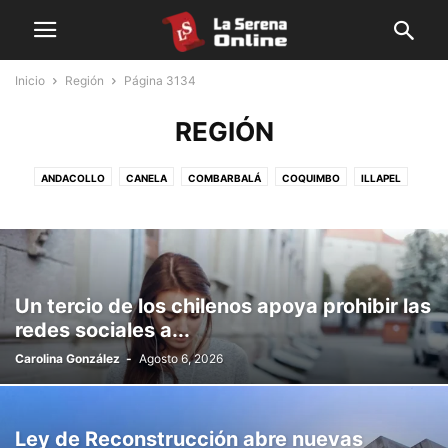
Inicio
Región
Página 3134
REGIÓN
ANDACOLLO
CANELA
COMBARBALÁ
COQUIMBO
ILLAPEL
LAHIGUERA
LASERENA
LOSVILOS
MONTEPATRIA
OVALLE
PAIHUANO
PUNITAQUI
RIOHURTADO
SALAMANCA
TONGOY
VICUÑA
Un tercio de los chilenos apoya prohibir las
redes sociales a...
Carolina González
-
Agosto 6, 2026
Ley de Reconstrucción abre nuevas