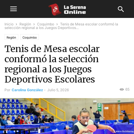
Inicio
Región
Coquimbo
Tenis de Mesa escolar conformó la
selección regional a los Juegos Deportivos...
Región
Coquimbo
Tenis de Mesa escolar
conformó la selección
regional a los Juegos
Deportivos Escolares
65
Por
Carolina González
-
Julio 5, 2026