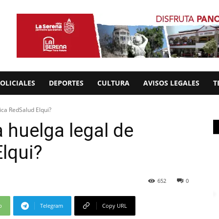
OLICIALES
DEPORTES
CULTURA
AVISOS LEGALES
T
ica RedSalud Elqui?
 huelga legal de
Elqui?
652
0
p
Telegram
Copy URL