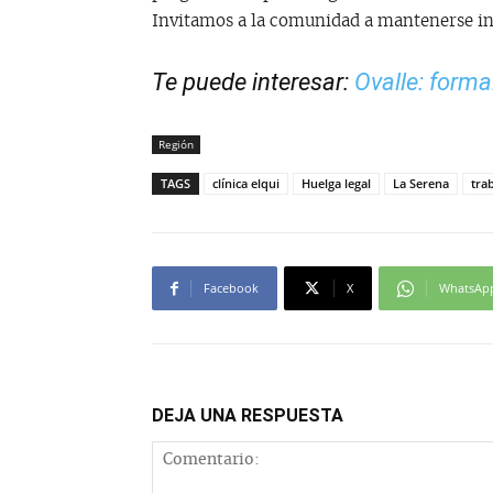
Invitamos a la comunidad a mantenerse inf
Te puede interesar:
Ovalle: formal
Región
TAGS
clínica elqui
Huelga legal
La Serena
tra
Facebook
X
WhatsAp
DEJA UNA RESPUESTA