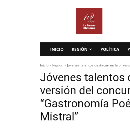
La
Serena
Online
INICIO
REGIÓN
POLÍTICA
P
Inicio
Región
Jóvenes talentos destacan en la 5° ver
Jóvenes talentos 
versión del conc
“Gastronomía Poét
Mistral”