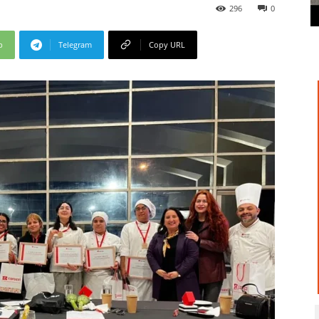
296
0
p
Telegram
Copy URL