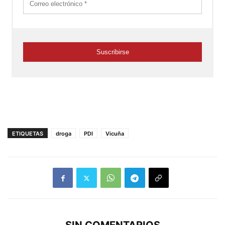
ETIQUETAS
droga
PDI
Vicuña