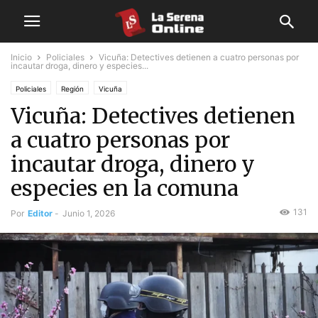
Inicio
Policiales
Vicuña: Detectives detienen a cuatro personas por
incautar droga, dinero y especies...
Policiales
Región
Vicuña
Vicuña: Detectives detienen
a cuatro personas por
incautar droga, dinero y
especies en la comuna
131
Por
Editor
-
Junio 1, 2026