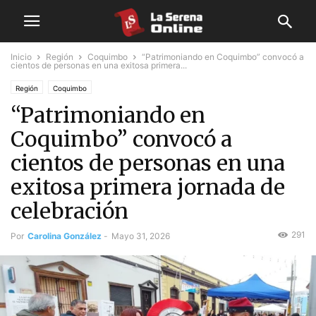
Inicio
Región
Coquimbo
“Patrimoniando en Coquimbo” convocó a
cientos de personas en una exitosa primera...
Región
Coquimbo
“Patrimoniando en
Coquimbo” convocó a
cientos de personas en una
exitosa primera jornada de
celebración
291
Por
Carolina González
-
Mayo 31, 2026