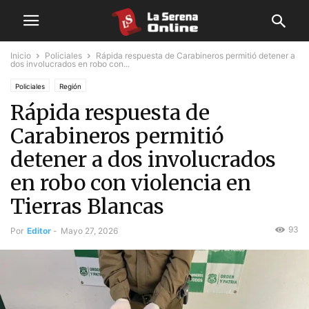
Inicio
Policiales
Rápida respuesta de Carabineros permitió detener a
dos involucrados en robo con...
Policiales
Región
Rápida respuesta de
Carabineros permitió
detener a dos involucrados
en robo con violencia en
Tierras Blancas
93
Por
Editor
-
Mayo 27, 2026