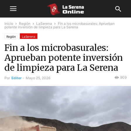
Inicio
Región
LaSerena
Fin a los microbasurales: Aprueban
potente inversión de limpieza para La Serena
Región
LaSerena
Fin a los microbasurales:
Aprueban potente inversión
de limpieza para La Serena
909
Por
Editor
-
Mayo 25, 2026