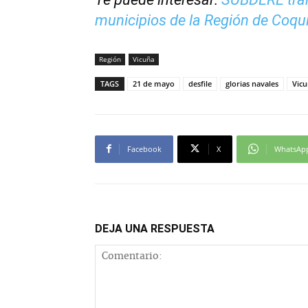
municipios de la Región de Coqu
Región
Vicuña
TAGS
21 de mayo
desfile
glorias navales
Vic
Facebook
X
WhatsAp
DEJA UNA RESPUESTA