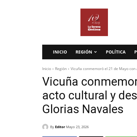
La
Serena
Online
INICIO
REGIÓN
POLÍTICA
P
Inicio
Región
Vicuña conmemoró el 21 de Mayo con act
Vicuña conmemoró
acto cultural y des
Glorias Navales
By
Editor
Mayo 23, 2026