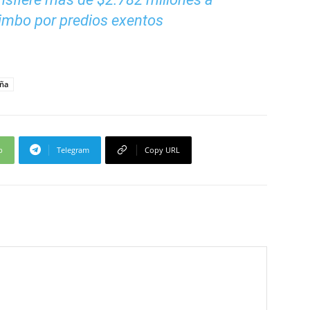
imbo por predios exentos
uña
p
Telegram
Copy URL