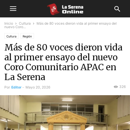
Inicio
Cultura
Más de 80 voces dieron vida al primer ensayo del
nuevo Coro...
Cultura
Región
Más de 80 voces dieron vida
al primer ensayo del nuevo
Coro Comunitario APAC en
La Serena
326
Por
Editor
-
Mayo 20, 2026