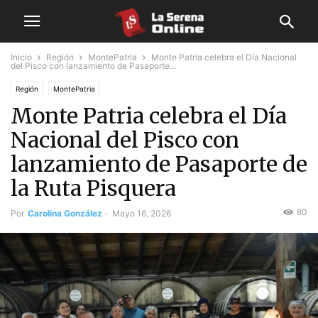
Inicio
Región
MontePatria
Monte Patria celebra el Día Nacional
del Pisco con lanzamiento de Pasaporte...
Región
MontePatria
Monte Patria celebra el Día
Nacional del Pisco con
lanzamiento de Pasaporte de
la Ruta Pisquera
80
Por
Carolina González
-
Mayo 16, 2026