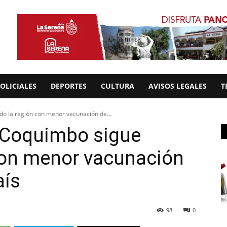
OLICIALES
DEPORTES
CULTURA
AVISOS LEGALES
T
o la región con menor vacunación de...
 Coquimbo sigue
con menor vacunación
aís
98
0