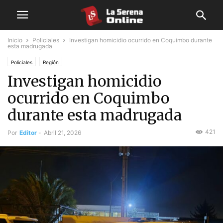
Inicio
Policiales
Investigan homicidio ocurrido en Coquimbo durante
esta madrugada
Policiales
Región
Investigan homicidio
ocurrido en Coquimbo
durante esta madrugada
421
Por
Editor
-
Abril 21, 2026