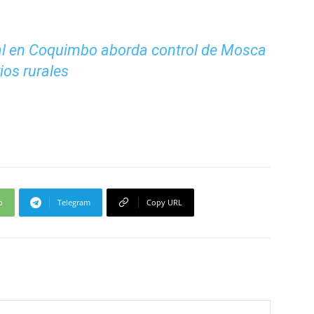
l en Coquimbo aborda control de Mosca
rios rurales
p
Telegram
Copy URL