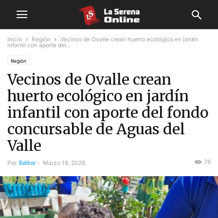
Inicio
Región
Vecinos de Ovalle crean huerto ecológico en jardín
infantil con aporte del...
Región
Vecinos de Ovalle crean
huerto ecológico en jardín
infantil con aporte del fondo
concursable de Aguas del
Valle
76
Por
Editor
-
Marzo 18, 2026