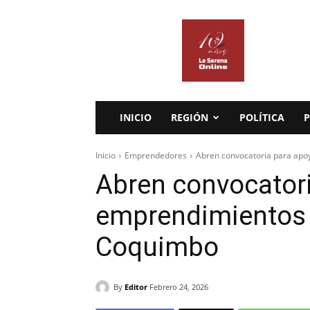
La
Serena
Online
INICIO
REGIÓN
POLÍTICA
P
Inicio
Emprendedores
Abren convocatoria para apo
Abren convocatori
emprendimientos 
Coquimbo
By
Editor
Febrero 24, 2026