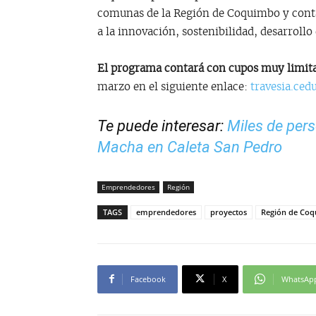
comunas de la Región de Coquimbo y conta
a la innovación, sostenibilidad, desarrollo
El programa contará con cupos muy limit
marzo en el siguiente enlace:
travesia.ced
Te puede interesar:
Miles de pers
Macha en Caleta San Pedro
Emprendedores
Región
TAGS
emprendedores
proyectos
Región de Co
Facebook
X
WhatsAp