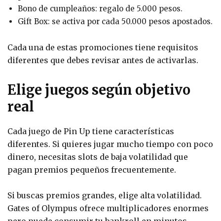
Bono de cumpleaños: regalo de 5.000 pesos.
Gift Box: se activa por cada 50.000 pesos apostados.
Cada una de estas promociones tiene requisitos
diferentes que debes revisar antes de activarlas.
Elige juegos según objetivo
real
Cada juego de Pin Up tiene características
diferentes. Si quieres jugar mucho tiempo con poco
dinero, necesitas slots de baja volatilidad que
pagan premios pequeños frecuentemente.
Si buscas premios grandes, elige alta volatilidad.
Gates of Olympus ofrece multiplicadores enormes