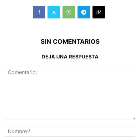
SIN COMENTARIOS
DEJA UNA RESPUESTA