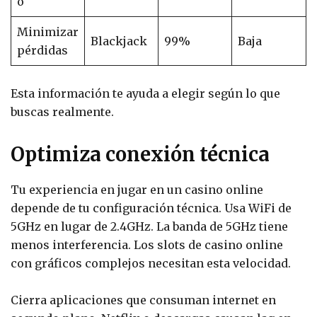
o
Minimizar
Blackjack
99%
Baja
pérdidas
Esta información te ayuda a elegir según lo que
buscas realmente.
Optimiza conexión técnica
Tu experiencia en jugar en un casino online
depende de tu configuración técnica. Usa WiFi de
5GHz en lugar de 2.4GHz. La banda de 5GHz tiene
menos interferencia. Los slots de casino online
con gráficos complejos necesitan esta velocidad.
Cierra aplicaciones que consuman internet en