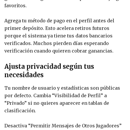
favoritos.
Agrega tu método de pago en el perfil antes del
primer depósito. Esto acelera retiros futuros
porque el sistema ya tiene tus datos bancarios
verificados. Muchos pierden días esperando
verificación cuando quieren cobrar ganancias.
Ajusta privacidad según tus
necesidades
Tu nombre de usuario y estadísticas son públicas
por defecto. Cambia “Visibilidad de Perfil” a
“Privado” si no quieres aparecer en tablas de
clasificación.
Desactiva “Permitir Mensajes de Otros Jugadores”