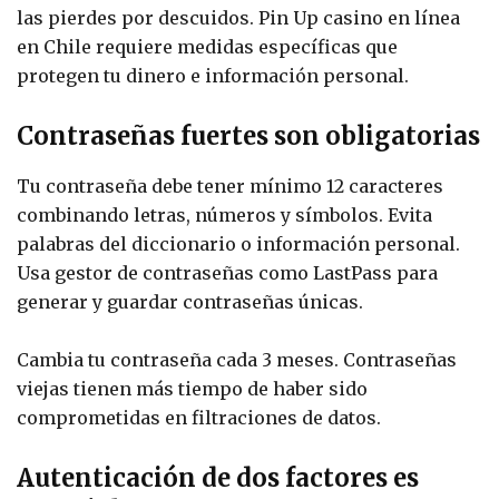
las pierdes por descuidos. Pin Up casino en línea
en Chile requiere medidas específicas que
protegen tu dinero e información personal.
Contraseñas fuertes son obligatorias
Tu contraseña debe tener mínimo 12 caracteres
combinando letras, números y símbolos. Evita
palabras del diccionario o información personal.
Usa gestor de contraseñas como LastPass para
generar y guardar contraseñas únicas.
Cambia tu contraseña cada 3 meses. Contraseñas
viejas tienen más tiempo de haber sido
comprometidas en filtraciones de datos.
Autenticación de dos factores es