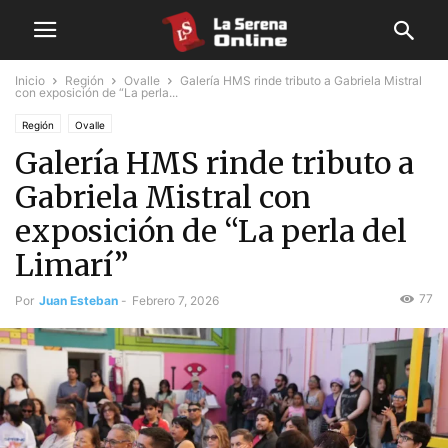
Inicio
Región
Ovalle
Galería HMS rinde tributo a Gabriela Mistral
con exposición de “La perla...
Región
Ovalle
Galería HMS rinde tributo a
Gabriela Mistral con
exposición de “La perla del
Limarí”
77
Por
Juan Esteban
-
Febrero 7, 2026