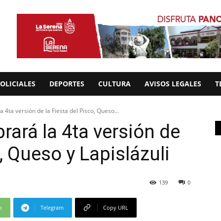
OLICIALES
DEPORTES
CULTURA
AVISOS LEGALES
T
 4ta versión de la Fiesta del Pisco, Queso...
rará la 4ta versión de
o, Queso y Lapislázuli
139
0
p
Telegram
Copy URL