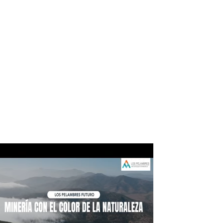
ico:*