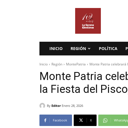
La
Serena
Online
INICIO
REGIÓN
POLÍTICA
P
Inicio
Región
MontePatria
Monte Patria celebrará la
Monte Patria celeb
la Fiesta del Pisc
By
Editor
Enero 28, 2026
Facebook
X
WhatsAp