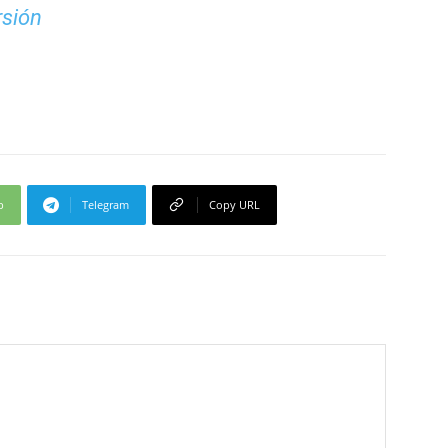
rsión
p
Telegram
Copy URL