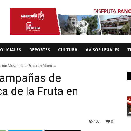
OLICIALES
DEPORTES
CULTURA
AVISOS LEGALES
T
ción Mosca de la Fruta en Monte...
 campañas de
a de la Fruta en
100
0