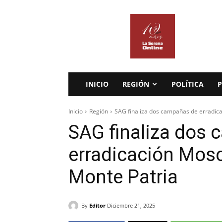
La
Serena
Online
INICIO
REGIÓN
POLÍTICA
P
Inicio
Región
SAG finaliza dos campañas de erradica
SAG finaliza dos
erradicación Mosc
Monte Patria
By
Editor
Diciembre 21, 2025