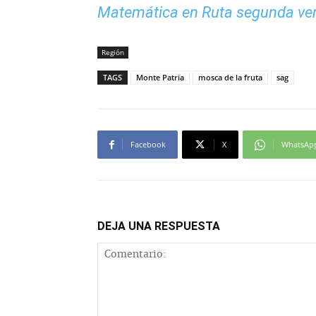
Matemática en Ruta segunda ve
Región
TAGS
Monte Patria
mosca de la fruta
sag
Facebook
X
WhatsAp
DEJA UNA RESPUESTA