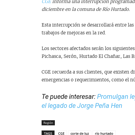
CGE
informa una interrupción programada 
diciembre en la comuna de Río Hurtado.
Esta interrupción se desarrollará entre las
trabajos de mejoras en la red.
Los sectores afectados serán los siguiente
Pichasca, Serón, Hurtado El Chañar, Las Br
CGE recuerda a sus clientes, que existen d
emergencias o requerimientos, como el n
Te puede interesar:
Promulgan ley
el legado de Jorge Peña Hen
Región
TAGS
CGE
corte de luz
río hurtado