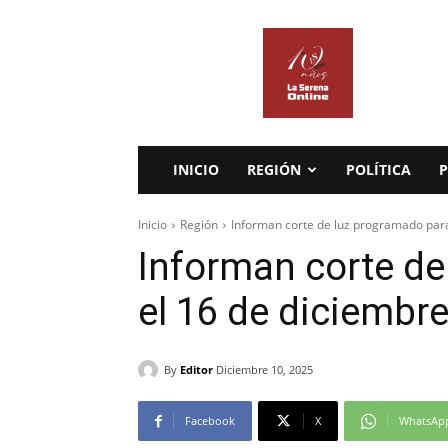
La
Serena
Online
INICIO
REGIÓN
POLÍTICA
P
Inicio
Región
Informan corte de luz programado para
Informan corte de
el 16 de diciembr
By
Editor
Diciembre 10, 2025
Facebook
X
WhatsAp