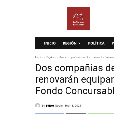
La
Serena
Online
INICIO
REGIÓN
POLÍTICA
P
Inicio
Región
Dos compañías de Bomberos La Serena 
Dos compañías d
renovarán equipam
Fondo Concursable
By
Editor
Noviembre 18, 2025