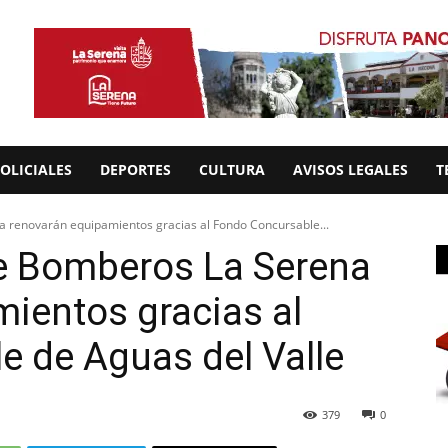
OLICIALES
DEPORTES
CULTURA
AVISOS LEGALES
T
renovarán equipamientos gracias al Fondo Concursable...
e Bomberos La Serena
ientos gracias al
 de Aguas del Valle
379
0