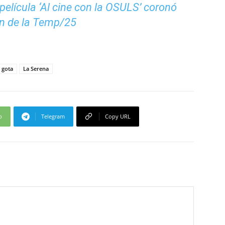
película ‘Al cine con la OSULS’ coronó
ón de la Temp/25
 gota
La Serena
p
Telegram
Copy URL