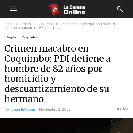
Inicio
Región
Coquimbo
Crimen macabro en Coquimbo: PDI
detiene a hombre de 82 años por...
Región
Coquimbo
Crimen macabro en
Coquimbo: PDI detiene a
hombre de 82 años por
homicidio y
descuartizamiento de su
hermano
184
Por
Juan Esteban
-
Noviembre 2, 2025