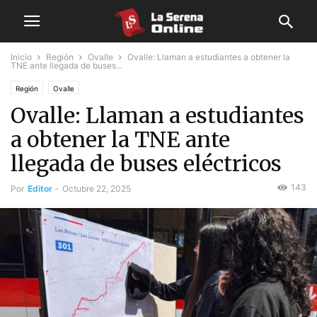
Inicio
Región
Ovalle
Ovalle: Llaman a estudiantes a obtener la
TNE ante llegada de buses...
Región
Ovalle
Ovalle: Llaman a estudiantes
a obtener la TNE ante
llegada de buses eléctricos
143
Por
Editor
-
Octubre 22, 2025