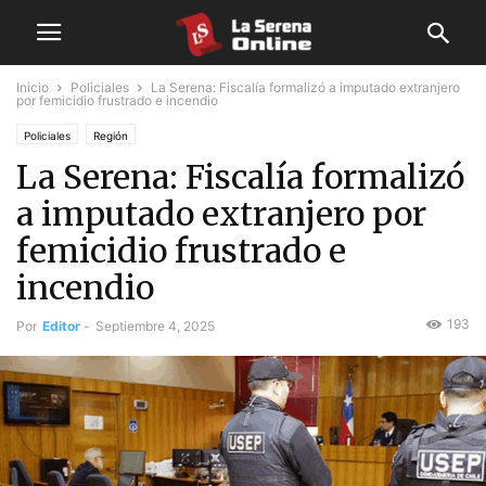
Inicio
Policiales
La Serena: Fiscalía formalizó a imputado extranjero
por femicidio frustrado e incendio
Policiales
Región
La Serena: Fiscalía formalizó
a imputado extranjero por
femicidio frustrado e
incendio
193
Por
Editor
-
Septiembre 4, 2025