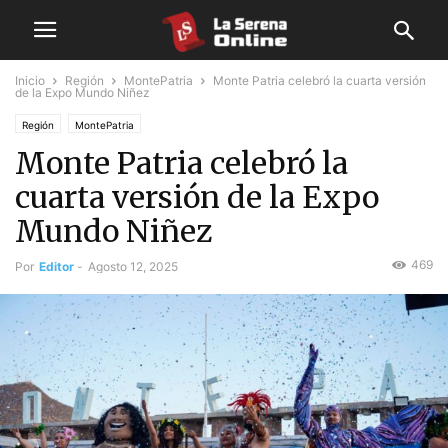
Inicio
Región
MontePatria
Monte Patria celebró la cuarta versión
de la Expo Mundo Niñez
Región
MontePatria
Monte Patria celebró la
cuarta versión de la Expo
Mundo Niñez
469
Por
Editor
-
Agosto 12, 2025