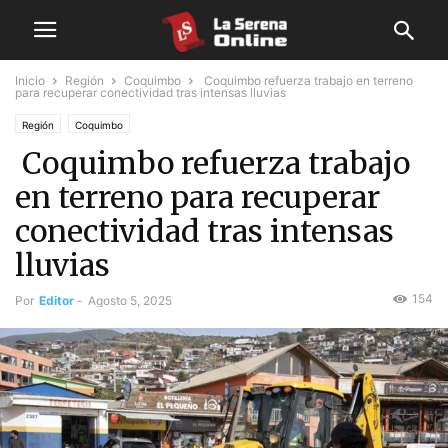
Inicio
Región
Coquimbo
Coquimbo refuerza trabajo en terreno
para recuperar conectividad tras intensas lluvias
Región
Coquimbo
Coquimbo refuerza trabajo
en terreno para recuperar
conectividad tras intensas
lluvias
154
Por
Editor
-
Agosto 5, 2025