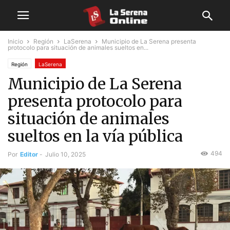
Inicio
Región
LaSerena
Municipio de La Serena presenta
protocolo para situación de animales sueltos en...
Región
LaSerena
Municipio de La Serena
presenta protocolo para
situación de animales
sueltos en la vía pública
494
Por
Editor
-
Julio 10, 2025