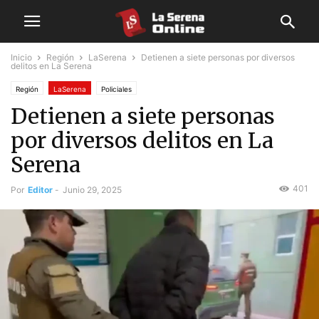
Inicio
Región
LaSerena
Detienen a siete personas por diversos
delitos en La Serena
Región
LaSerena
Policiales
Detienen a siete personas
por diversos delitos en La
Serena
401
Por
Editor
-
Junio 29, 2025