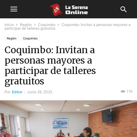
Inicio
Región
Coquimbo
Coquimbo: Invitan a personas mayores a
participar de talleres gratuitos
Región
Coquimbo
Coquimbo: Invitan a
personas mayores a
participar de talleres
gratuitos
116
Por
Editor
-
Junio 26, 2025