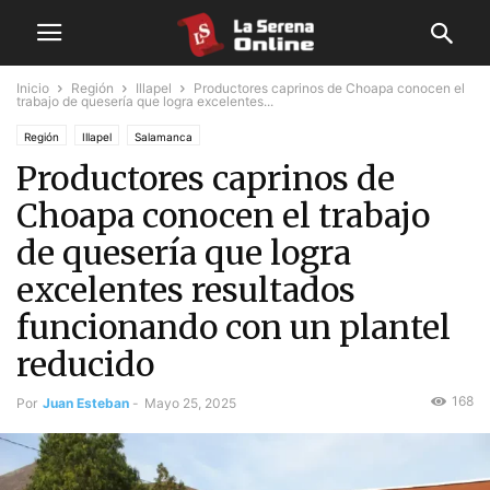
Inicio
Región
Illapel
Productores caprinos de Choapa conocen el
trabajo de quesería que logra excelentes...
Región
Illapel
Salamanca
Productores caprinos de
Choapa conocen el trabajo
de quesería que logra
excelentes resultados
funcionando con un plantel
reducido
168
Por
Juan Esteban
-
Mayo 25, 2025