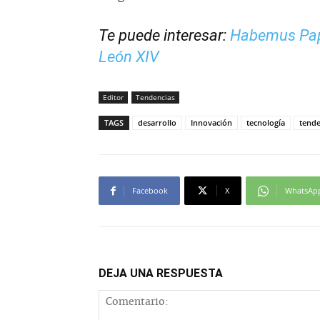
Te puede interesar:
Habemus Papa
León XIV
Editor
Tendencias
TAGS
desarrollo
Innovación
tecnología
tende
Facebook
X
WhatsAp
DEJA UNA RESPUESTA