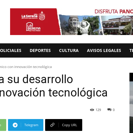
OLICIALES
DEPORTES
CULTURA
AVISOS LEGALES
T
ico con innovación tecnológica
 su desarrollo
novación tecnológica
129
0
p
Telegram
Copy URL