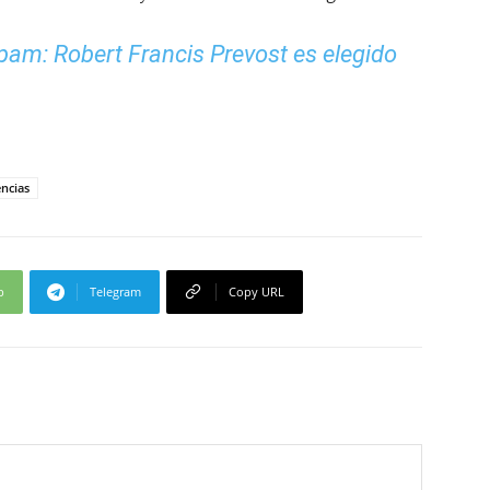
m: Robert Francis Prevost es elegido
ncias
p
Telegram
Copy URL