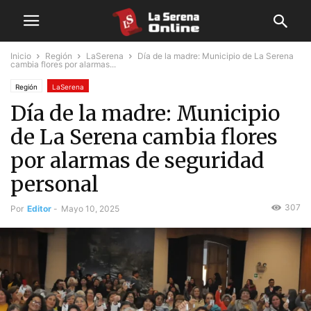
Inicio
Región
LaSerena
Día de la madre: Municipio de La Serena
cambia flores por alarmas...
Región
LaSerena
Día de la madre: Municipio
de La Serena cambia flores
por alarmas de seguridad
personal
307
Por
Editor
-
Mayo 10, 2025