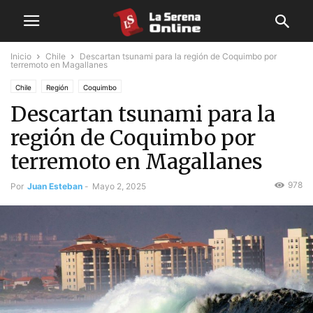
Inicio
Chile
Descartan tsunami para la región de Coquimbo por
terremoto en Magallanes
Chile
Región
Coquimbo
Descartan tsunami para la
región de Coquimbo por
terremoto en Magallanes
978
Por
Juan Esteban
-
Mayo 2, 2025