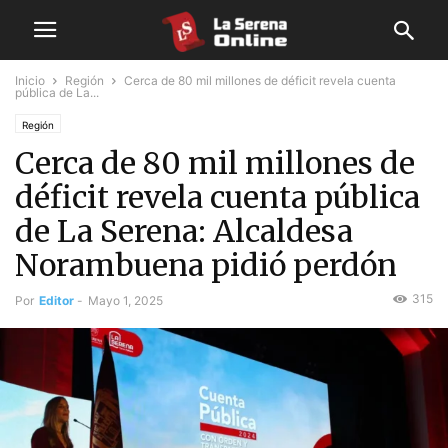
Inicio
Región
Cerca de 80 mil millones de déficit revela cuenta
pública de La...
Región
Cerca de 80 mil millones de
déficit revela cuenta pública
de La Serena: Alcaldesa
Norambuena pidió perdón
315
Por
Editor
-
Mayo 1, 2025