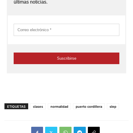
ETIQUETAS
clases
normalidad
puerto cordillera
slep