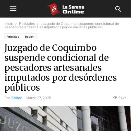
Inicio
Policiales
Juzgado de Coquimbo suspende condicional de
pescadores artesanales imputados por desórdenes públicos
Policiales
Región
Juzgado de Coquimbo
suspende condicional de
pescadores artesanales
imputados por desórdenes
públicos
1257
Por
Editor
-
Marzo 27, 2025