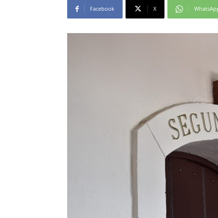
Facebook
X
WhatsAp