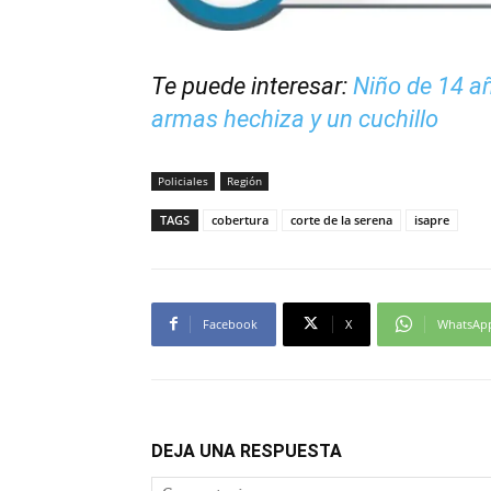
Te puede interesar:
Niño de 14 añ
armas hechiza y un cuchillo
Policiales
Región
TAGS
cobertura
corte de la serena
isapre
Facebook
X
WhatsAp
DEJA UNA RESPUESTA