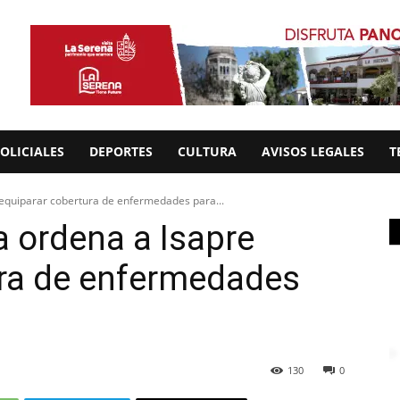
OLICIALES
DEPORTES
CULTURA
AVISOS LEGALES
T
 equiparar cobertura de enfermedades para...
a ordena a Isapre
ura de enfermedades
130
0