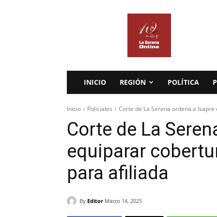
La
Serena
Online
INICIO
REGIÓN
POLÍTICA
P
Inicio
Policiales
Corte de La Serena ordena a Isapre
Corte de La Seren
equiparar cobert
para afiliada
By
Editor
Marzo 14, 2025