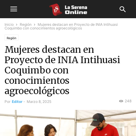
Inicio
Región
Mujeres destacan en Proyecto de INIA Intihuasi
Coquimbo con conocimientos agroecológicos
Región
Mujeres destacan en
Proyecto de INIA Intihuasi
Coquimbo con
conocimientos
agroecológicos
248
Por
Editor
-
Marzo 8, 2025